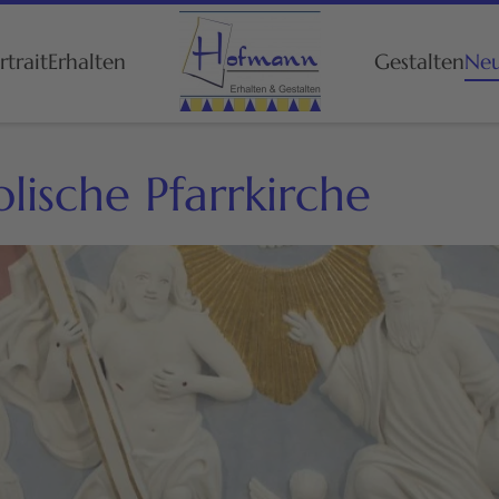
trait
Erhalten
Gestalten
Neu
lische Pfarrkirche