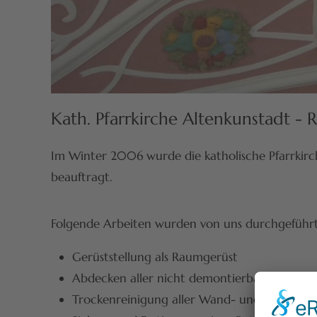
Kath. Pfarrkirche Altenkunstadt -
Im Winter 2006 wurde die katholische Pfarrkirc
beauftragt.
Folgende Arbeiten wurden von uns durchgeführt
Gerüststellung als Raumgerüst
Abdecken aller nicht demontierbarer Einri
Trockenreinigung aller Wand- und Deckenfläc