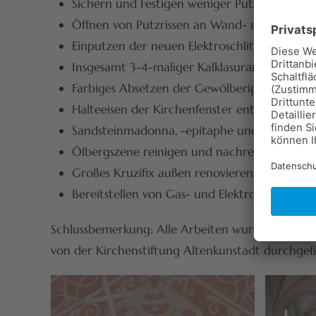
Sichern und Festigen weniger Putzhohlstelle
Öffnen von Putzrissen an Wand- und Deckenf
Einputzen der neuen Elektroschlitze und ang
Insgesamt 3-4-maliger Kalklasuranstrich de
Farbiges Absetzen der Gewölberippen im Kir
Halteeisen der Kirchenfenster entrosten und
Sandsteinmadonna, -epitaphe und -grabplatt
Ölbergszene reinigen und nachretuschieren
Großes Kruzifix außen renovieren
Bereitstellen von Gas- und Elektroheizern
Schlussbemerkung: Alle Arbeiten wurden in enge
von der Kirchenstiftung Altenkunstadt durchgef