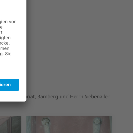
Kalkputz
ölbedecke
chen Ordinariat, Bamberg und Herrn Siebenaller