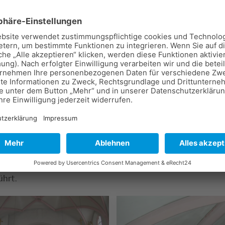
n durch Hinterspritzen
lächen, wo notwendig, und fachgerechtes Schließen mit 
leichen der Oberfläche mit Kalkglätte
r Wand- und Deckenflächen
chenschiff und der reichhaltig stuckierten Chorraumgew
 lackieren
en reinigen
r Abstimmung mit Herrn Architekt Selig vom erzbischöfli
ührt.