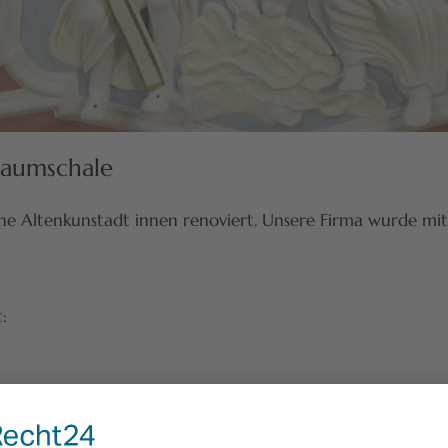
 Raumschale
he Altenkunstadt innen renoviert. Unsere Firma wurde m
:
chtungsgegenstände mit Leinentüchern und des Bodens
hen, einschließlich der reichhaltigen Stuckierungen