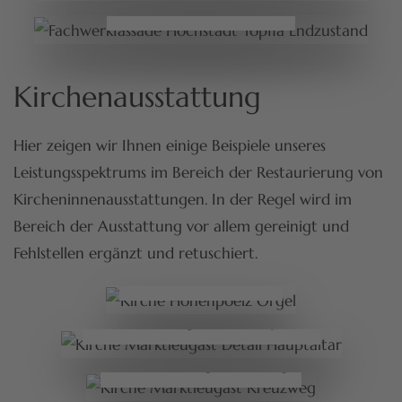
Höchstadt Töpfla Endzustand
Kirchenausstattung
Hier zeigen wir Ihnen einige Beispiele unseres
Leistungsspektrums im Bereich der Restaurierung von
Kircheninnenausstattungen. In der Regel wird im
Bereich der Ausstattung vor allem gereinigt und
Fehlstellen ergänzt und retuschiert.
Kirche Hohenpoelz
Orgel
Kirche Marktleugast Detail Hauptaltar
Kirche Marktleugast Kreuzweg