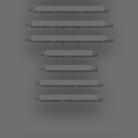
Kruzifix Drosendorf Endzustand
Gemälde Langenargen Vorzustand
Gemälde Langenargen Endzustand
Madonna
Vorzustand
Madonna
Endzustand
Gemälde Pauli
Vorzustand
Gemälde Pauli
Endzustand
Kruzifix
Vorzustand
Kruzifix
Endzustand
Schutzmantelmadonna Vorzustand