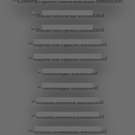
Herz-Jesus Vorzustand
Herz-Jesus Endzustand
Kapelle mit Figuren Vorzustand
Kapelle mit Figuren Endzustand
Marienfigur
Vorzustand
Marienfigur
Endzustand
Kruzifix Altenhof Vorzustand
Kruzifix Altenhof
Endzustand
Kruzifix Drosendorf Vorzustand