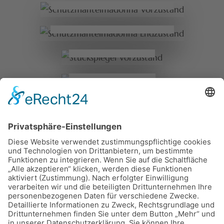
Schutzmantelmadonna Endzustand
Stuckspiegel
Vorzustand
Stuckspiegel
Endzustand
Wallfahrtsbild
Vorzustand
Wallfahrtsbild
Endzustand
Ölbild Meer
Vorzustand
Ölbild Meer
Endzustand
Gemälde Langenargen Vorzustand
Gemälde Langenargen Endzustand