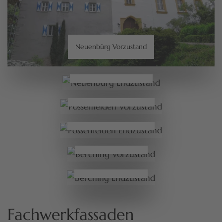
Neuenbürg Vorzustand
Neuenbürg
Endzustand
Possenfelden
Vorzustand
Possenfelden
Endzustand
Berching
Vorzustand
Berching
Endzustand
Fachwerkfassaden