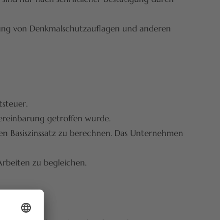
gung von Denkmalschutzauflagen und anderen
tsteuer.
ereinbarung getroffen wurde.
gen Basiszinssatz zu berechnen. Das Unternehmen
Arbeiten zu begleichen.