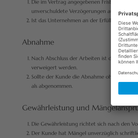
Die im Vertrag angegebenen Fristen und Term
unverschuldete Verzögerungen auftreten.
Ist das Unternehmen an der Erfüllung des Ver
Abnahme
Nach Abschluss der Arbeiten ist der Kunde 
verweigert werden.
Sollte der Kunde die Abnahme ohne Angabe v
als abgenommen.
Gewährleistung und Mängelanspr
Die Gewährleistung richtet sich nach den V
Der Kunde hat Mängel unverzüglich schriftli