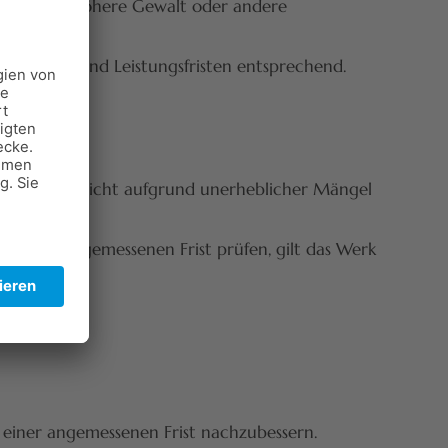
gnisse wie höhere Gewalt oder andere
ie Liefer- und Leistungsfristen entsprechend.
nahme kann nicht aufgrund unerheblicher Mängel
 einer angemessenen Frist prüfen, gilt das Werk
 einer angemessenen Frist nachzubessern.