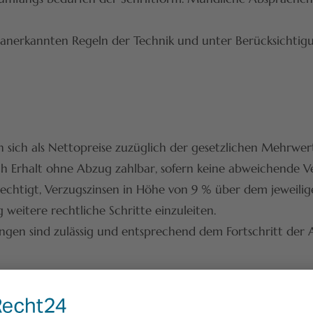
 anerkannten Regeln der Technik und unter Berücksichti
 sich als Nettopreise zuzüglich der gesetzlichen Mehrwer
h Erhalt ohne Abzug zahlbar, sofern keine abweichende V
echtigt, Verzugszinsen in Höhe von 9 % über dem jeweili
 weitere rechtliche Schritte einzuleiten.
ngen sind zulässig und entsprechend dem Fortschritt der 