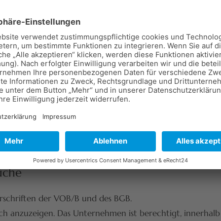
ine sind verbindlich, sofern keine unvorhersehbaren Erei
trages durch solche Ereignisse gehindert, verlängern sich d
verpflichtet, das Werk unverzüglich abzunehmen. Die Ab
on Mängeln verweigern oder die Arbeiten nicht innerhalb
üche
orschriften der VOB/B und des BGB.
ch anzuzeigen. Das Unternehmen ist berechtigt, innerhalb