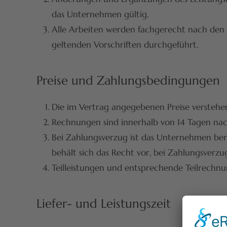
das Unternehmen gültig.
Alle Arbeiten werden fachgerecht nach den
geltenden Vorschriften durchgeführt.
Preise und Zahlungsbedingungen
Die im Vertrag angegebenen Preise verstehen
Rechnungen sind innerhalb von 14 Tagen nac
Bei Zahlungsverzug ist das Unternehmen ber
behält sich das Recht vor, bei Zahlungsverzug
Teilleistungen und entsprechende Teilrechnu
Liefer- und Leistungszeit